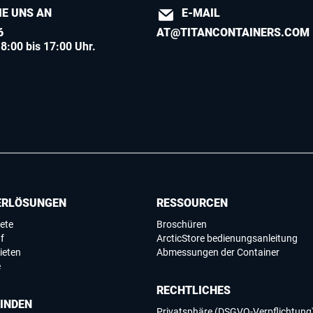
IE UNS AN
E-MAIL
6
AT@TITANCONTAINERS.COM
8:00 bis 17:00 Uhr.
ERLÖSUNGEN
RESSOURCEN
ete
Broschüren
f
ArcticStore bedienungsanleitung
ieten
Abmessungen der Container
e
RECHTLICHES
FINDEN
Privatsphäre (DSGVO-Verpflichtung