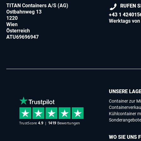
TITAN Containers A/S (AG)
RUFEN S
Ostbahnweg 13
+43 1 424015
1220
Werktags von 
Wien
Österreich
ATU69696947
UNSERE LAG
Container zur Mi
Containerverkau
Kühlcontainer m
Sonderangebot
WO SIE UNS 