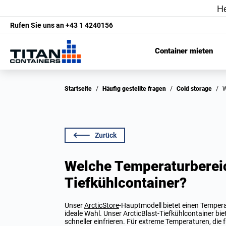
Rufen Sie uns an
+43 1 4240156
Container mieten
Startseite
/
Häufig gestellte fragen
/
Cold storage
/
Zurück
Welche Temperaturbereic
Tiefkühlcontainer?
Unser
ArcticStore
-Hauptmodell bietet einen Temperat
ideale Wahl. Unser ArcticBlast-Tiefkühlcontainer bi
schneller einfrieren. Für extreme Temperaturen, die 