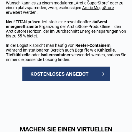
Wunsch kann es zu einem modularen „
Arctic SuperStore
“ oder zu
einem platzsparenden, zweigeschossigen
Arctic MegaStore
erweitert werden.
Neu!
TITAN präsentiert stolz eine revolutionäre,
äußerst
energieeffiziente
Ergänzung der ArcticStore-Produktlinie – den
ArcticStore Horizon
, der im Durchschnitt Energieeinsparungen von
bis zu 55 % bietet.
In der Logistik spricht man häufig von
Reefer-Containern
,
während im stationären Bereich auch Begriffe wie
Kühlzelle
,
Tiefkühlzelle
oder
Isoliercontainer
verwendet werden, sodass Sie
immer die passende Lösung finden.
KOSTENLOSES ANGEBOT
MACHEN SIE EINEN VIRTUELLEN