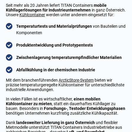
Seit mehr als 20 Jahren liefert TITAN Containers
mobile
Kühllagerlösungen für Industrieunternehmen
in ganz Österreich.
Unsere
Kühlcontainer
werden unter anderem eingesetzt für:
Temperaturtests und Materialprüfungen
von Bauteilen und
Komponenten
Produktentwicklung und Prototypentests
Zwischenlagerung temperaturempfindlicher Materialien
Abfallkühlung in der chemischen Industrie
Mit dem branchenführenden
ArcticStore-System
bieten wir
präzise temperaturgeregelte Kühlcontainer für unterschiedlichste
industrielle Anwendungen.
In vielen Fällen ist es wirtschaftlicher,
einen mobilen
Kühlcontainer zu mieten
, statt ein dauerhaftes Kühllager zu
bauen. Besonders in
Forschungs-, Testoder Entwicklungsphasen
benötigen Unternehmen kurzfristig zusätzliche Kühlkapazität.
Dank
landesweiter Lieferung in ganz Österreich
und flexibler
Mietmodelle unterstützt TITAN Containers Industriebetriebe aus
zahlreichen Bereichen – darunter
Luft- und Raumfahrt,