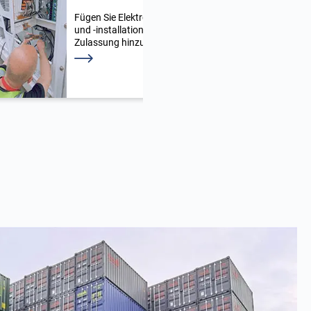
Fügen Sie Elektroprodukte
Sta
und -installationen mit CE-
mit
Zulassung hinzu.
TIT
Weiterlesen
Wei