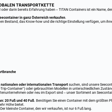
GLOBALEN TRANSPORTKETTE
d oder darin bereits Erfahrung haben – TITAN Containers ist ein Name, de
eecontainer in ganz Österreich verkaufen
.
en Bestand, das Know-how und die richtige Einstellung verfügen, um ihnen
hrtbranche
 nationalen oder internationalen Transport
suchen, sind unsere Seecont
rip-Container“) oder gebrauchten Modellen in unterschiedlichen Zustä
kettenunternehmen oder neu im Export sind – unser Sortiment an Seecontain
n: 20 Fuß und 40 Fuß
. Benötigen Sie einen Container mit dem größten P
mehr Höhe bietet.
 Der kleinste Container, den wir verkaufen, ist nur 6 Fuß lang.