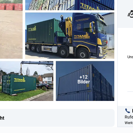
Uns
+12
Bilder
Rufe
ht
Werkt