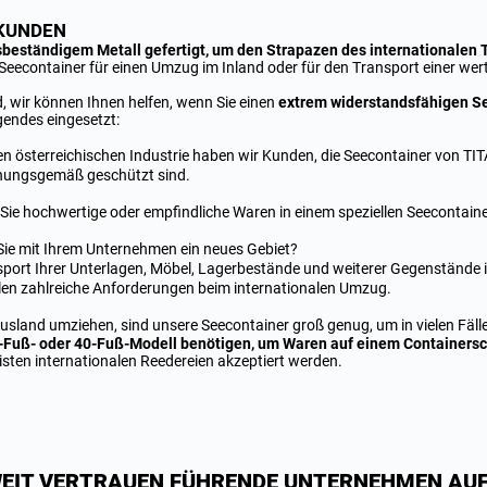
TKUNDEN
sbeständigem Metall gefertigt, um den Strapazen des internationalen 
Seecontainer für einen Umzug im Inland oder für den Transport einer wertvo
d, wir können Ihnen helfen, wenn Sie einen
extrem widerstandsfähigen Se
gendes eingesetzt:
en österreichischen Industrie haben wir Kunden, die Seecontainer von TIT
dnungsgemäß geschützt sind.
Sie hochwertige oder empfindliche Waren in einem speziellen Seecontaine
Sie mit Ihrem Unternehmen ein neues Gebiet?
nsport Ihrer Unterlagen, Möbel, Lagerbestände und weiterer Gegenstände 
len zahlreiche Anforderungen beim internationalen Umzug.
usland umziehen, sind unsere Seecontainer groß genug, um in vielen Fäl
-Fuß- oder 40-Fuß-Modell benötigen, um Waren auf einem Containersch
isten internationalen Reedereien akzeptiert werden.
EIT VERTRAUEN FÜHRENDE UNTERNEHMEN AUF