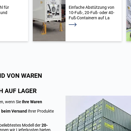
l für
Einfache Abstützung von
 und
10-Fuß-, 20-Fuß- oder 40-
Fuß-Containern auf La
Weiterlesen
ND VON WAREN
H AUF LAGER
en, wenn Sie
Ihre Waren
n
beim Versand
Ihrer Produkte
beliebtestes Modell der
20-
nnen wir Lieferkosten bieten,