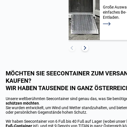
Große Auswah
einfaches Be-
Entladen.
Weiterlesen
MÖCHTEN SIE SEECONTAINER ZUM VERSA
KAUFEN?
WIR HABEN TAUSENDE IN GANZ ÖSTERREIC
Unsere weltberühmten Seecontainer sind genau das, was Sie benötig
schützen möchten
.
Sie wurden entwickelt, um Wind und Wetter standzuhalten, und biete
oder persönlichen Gegenstände hohen Schutz.
Wir haben Seecontainer von 6 Fuß bis 40 Fuß auf Lager (wobei unser 
Fuß-Container
ist), und mit 9
Depots
von TITAN in ganz Österreich kö