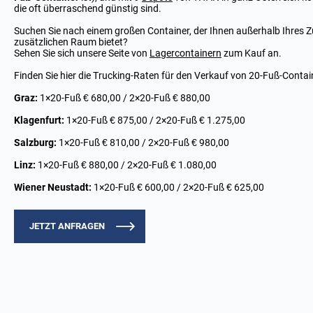
die oft überraschend günstig sind.
Suchen Sie nach einem großen Container, der Ihnen außerhalb Ihres 
zusätzlichen Raum bietet?
Sehen Sie sich unsere Seite von
Lagercontainern
zum Kauf an.
Finden Sie hier die Trucking-Raten für den Verkauf von 20-Fuß-Contai
Graz:
1×20-Fuß € 680,00 / 2×20-Fuß € 880,00
Klagenfurt:
1×20-Fuß € 875,00 / 2×20-Fuß € 1.275,00
Salzburg:
1×20-Fuß € 810,00 / 2×20-Fuß € 980,00
Linz:
1×20-Fuß € 880,00 / 2×20-Fuß € 1.080,00
Wiener Neustadt:
1×20-Fuß € 600,00 / 2×20-Fuß € 625,00
JETZT ANFRAGEN