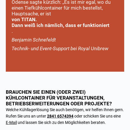
Odense sagte kürzlich: „Es ist mir egal, wo du
einen Tiefkühlcontainer für mich bestellst,
Hauptsache, er ist
von TITAN.
Dann weiß ich nämlich, dass er funktioniert
.
Benjamin Schnefeldt
Technik- und Event-Support bei Royal Unibrew
BRAUCHEN SIE EINEN (ODER ZWEI)
KÜHLCONTAINER FÜR VERANSTALTUNGEN,
BETRIEBSERWEITERUNGEN ODER PROJEKTE?
Welche Kühllagerlösung Sie auch benötigen, wir helfen Ihnen gern.
Rufen Sie uns an unter
2841 6574394
oder schicken Sie uns eine
E-Mail
und lassen Sie sich zu den Möglichkeiten beraten.