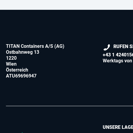
TITAN Containers A/S (AG)
RUFEN S
Ostbahnweg 13
+43 1 424015
1220
Werktags von 
Wien
Österreich
ATU69696947
UNSERE LAG