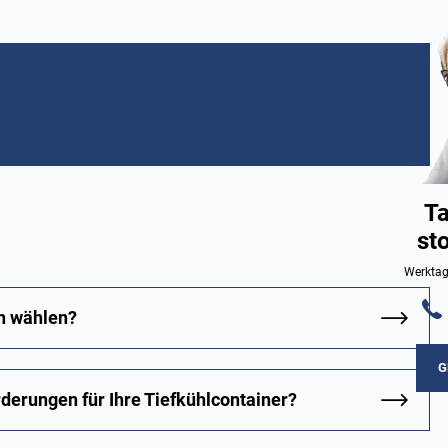
Ta
st
Werktag
ch wählen?
G
erungen für Ihre Tiefkühlcontainer?